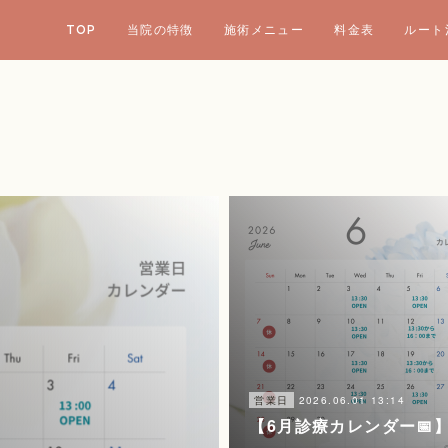
TOP
当院の特徴
施術メニュー
料金表
ルート
2026.06.01 13:14
営業日
【6月診療カレンダー📅